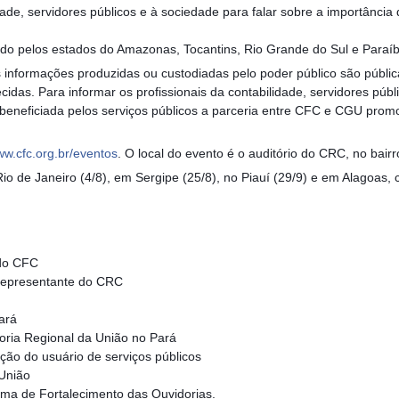
dade, servidores públicos e à sociedade para falar sobre a importânci
sado pelos estados do Amazonas, Tocantins, Rio Grande do Sul e Paraíb
informações produzidas ou custodiadas pelo poder público são pública
cidas. Para informar os profissionais da contabilidade, servidores púb
beneficiada pelos serviços públicos a parceria entre CFC e CGU prom
w.cfc.org.br/eventos
. O local do evento é o auditório do CRC, no bair
o de Janeiro (4/8), em Sergipe (25/8), no Piauí (29/9) e em Alagoas, c
 do CFC
representante do CRC
Pará
oria Regional da União no Pará
ção do usuário de serviços públicos
 União
ama de Fortalecimento das Ouvidorias.