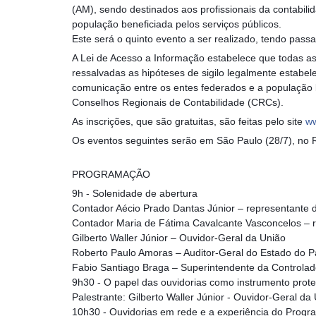
(AM), sendo destinados aos profissionais da contabili
população beneficiada pelos serviços públicos.
Este será o quinto evento a ser realizado, tendo pas
A Lei de Acesso a Informação estabelece que todas as 
ressalvadas as hipóteses de sigilo legalmente estabele
comunicação entre os entes federados e a população 
Conselhos Regionais de Contabilidade (CRCs).
As inscrições, que são gratuitas, são feitas pelo site
ww
Os eventos seguintes serão em São Paulo (28/7), no Ri
PROGRAMAÇÃO
9h - Solenidade de abertura
Contador Aécio Prado Dantas Júnior – representante
Contador Maria de Fátima Cavalcante Vasconcelos – 
Gilberto Waller Júnior – Ouvidor-Geral da União
Roberto Paulo Amoras – Auditor-Geral do Estado do 
Fabio Santiago Braga – Superintendente da Controlad
9h30 - O papel das ouvidorias como instrumento prote
Palestrante: Gilberto Waller Júnior - Ouvidor-Geral da
10h30 - Ouvidorias em rede e a experiência do Progr