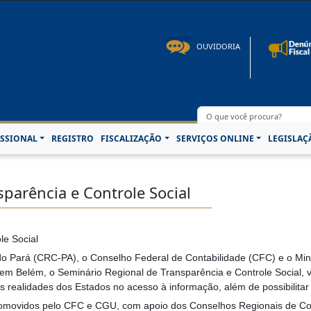
to: 08h00 às 16h30min de segunda à sexta-feira | Fone: +55 91 3202-4150 | E-mail: p
OUVIDORIA
SSIONAL
REGISTRO
FISCALIZAÇÃO
SERVIÇOS ONLINE
LEGISLAÇ
parência e Controle Social
le Social
 Pará (CRC-PA), o Conselho Federal de Contabilidade (CFC) e o Minis
, em Belém, o Seminário Regional de Transparência e Controle Social, 
as realidades dos Estados no acesso à informação, além de possibilita
romovidos pelo CFC e CGU, com apoio dos Conselhos Regionais de Con